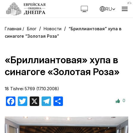
RU
/
/
Блог
Новости
“Бриллиантовая” хупа в
синагоге “Золотая Роза”
«Бриллиантовая» хупа в
синагоге «Золотая Роза»
18 Tishrei 5769 (17.10.2008)
0
Facebook
Twitter
X
Telegram
Отправить