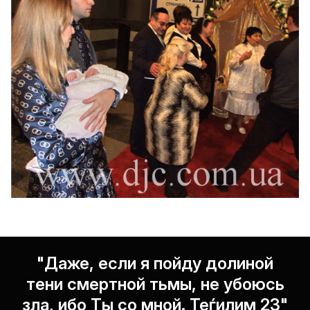
"Даже, если я пойду долиной
тени смертной тьмы, не убоюсь
зла, ибо Ты со мной. Теѓилим 23"