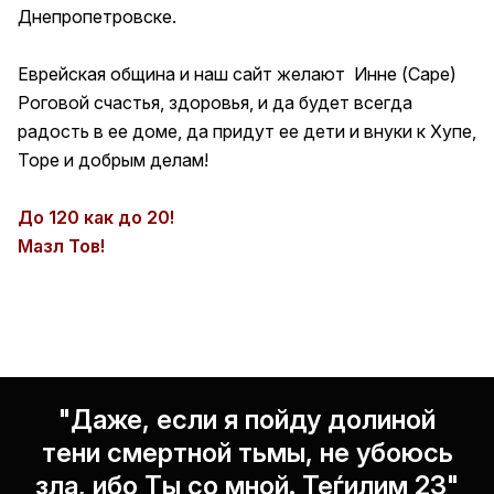
Днепропетровске.
Еврейская община и наш сайт желают Инне (Саре)
Роговой счастья, здоровья, и да будет всегда
радость в ее доме, да придут ее дети и внуки к Хупе,
Торе и добрым делам!
До 120 как до 20!
Мазл Тов!
"Даже, если я пойду долиной
тени смертной тьмы, не убоюсь
зла, ибо Ты со мной. Теѓилим 23"