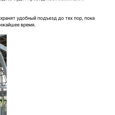
Интернет сайт общины
хранят удобный подъезд до тех пор, пока
Музей «Память еврейского народа в
лижайшее время.
Холокост в Украине»
Мемориал памяти жертвам Холокоста
Программа реабилитации бывших
заключенных
Газета «Шабат шалом»
Большой брат – большая сестра