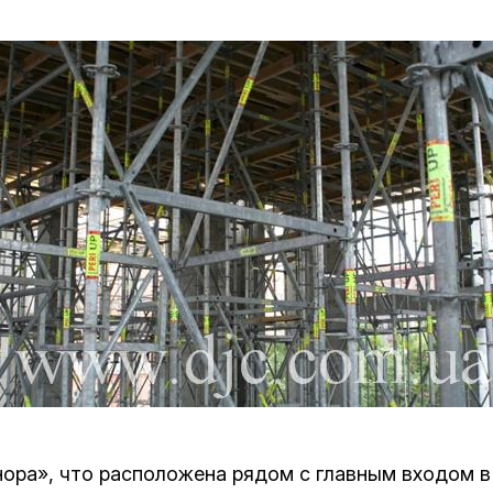
Дополнительны
востей
Сайт общины
Кашрут
ия
Контакты
Бар Мицва
Сервисы
Бат Мицва
Еврейский медицинский центр JMC
Брит Мила
Кошерный супермаркет «Kosher de
Миква
Luxe»
Шаббат
Ресторан RestArt
Мезуза
”Хумус” бар
Тфилин
ора», что расположена рядом с главным входом в