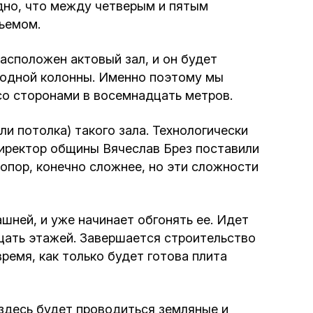
Программа обрезаний
дно, что между четверым и пятым
бъемом.
Проведение праздников и фарбренгенов
асположен актовый зал, и он будет
и одной колонны. Именно поэтому мы
Медицинская и социальная помощь
со сторонами в восемнадцать метров.
фонда «Дов-Бер»
и потолка) такого зала. Технологически
Социальные программы для женщин
 директор общины Вячеслав Брез поставили
фонда «Хана»
 опор, конечно сложнее, но эти сложности
Экстренный гуманитарный фонд спасения
жизни
шней, и уже начинает обгонять ее. Идет
дцать этажей. Завершается строительство
емя, как только будет готова плита
Помощь и поддержка рожениц и
беременных женщин и их семей «Шифра и
Пупа»
десь будет проводиться земляные и