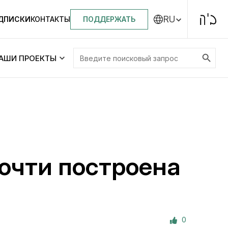
RU
ПОДДЕРЖАТЬ
ОДПИСКИ
КОНТАКТЫ
Search Button
Search
АШИ ПРОЕКТЫ
for:
Центральная синагога «Золотая Роза»
Менора
ity
Еврейский медицинский центр JMC
очти построена
Днепровский лицей №144 им. Леви
ей №144 им. Леви
Ицхака Шнеерсона
на
0
Детские садики и ясли
и ясли