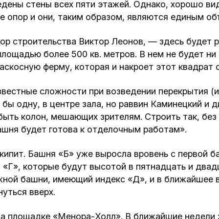
Кафе Молоко и Мед
дены стены всех пяти этажей. Однако, хорошо ви
е опор и они, таким образом, являются единым о
Смерть и траур
Магазин «Иудаика»
тор строительства Виктор Леонов, — здесь будет р
Хевра Кадиша
Гиюр
лощадью более 500 кв. метров. В нем не будет н
Мемориальный Комплекс Холокост с
аскосную ферму, которая и накроет этот квадрат 
многофункциональным центром Менора
Йорцайт
ГЕТ
звестные сложности при возведении перекрытия (ил
 бы одну, в центре зала, но раввин Каминецкий и
База данных еврейского кладбища
Сойферский центр
 быть колон, мешающих зрителям. Строить так, без
ашня будет готова к отделочным работам».
ипит. Башня «Б» уже выросла вровень с первой ба
 «Г», которые будут высотой в пятнадцать и два
ной башни, имеющий индекс «Д», и в ближайшее вр
нуться вверх.
а площадке «Менора-Холл». В ближайшие недели з