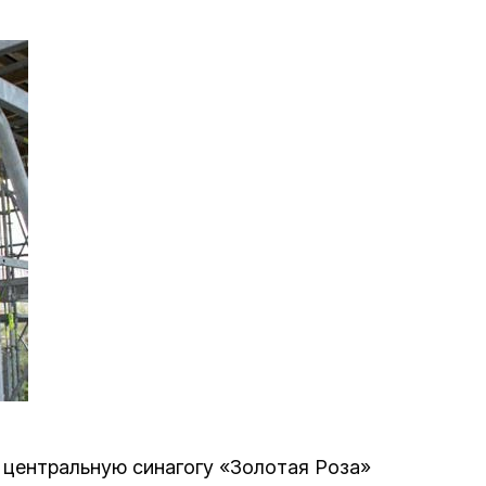
е материалы
Дом для пожилых «Бейт Барух»
DJCY-STL
Menorah Community
Пансион для мальчиков «Байт леБаним»
Пансион для девочек «Байт леБанот»
Миква
Хевра Кадиша
 центральную синагогу «Золотая Роза»