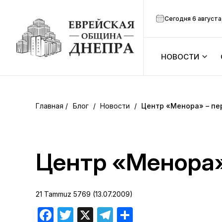
Сегодня 6 августа
НОВОСТИ
ook
Календарь
r
Блог
/
Новости
/
Центр «Менора» – пе
Анонсы
ram
Зманим
Центр «Менора»
вить
Расписание
21 Tammuz 5769 (13.07.2009)
Канал Мено
Facebook
Twitter
X
Telegram
Отправить