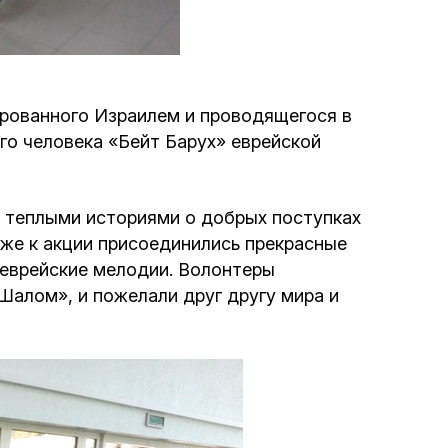
Программа обрезаний
Проведение праздников и фарбренгенов
рованного Израилем и проводящегося в
Медицинская и социальная помощь
го человека «Бейт Барух» еврейской
фонда «Дов-Бер»
Социальные программы для женщин
ь теплыми историями о добрых поступках
фонда «Хана»
кже к акции присоединились прекрасные
 еврейские мелодии. Волонтеры
Экстренный гуманитарный фонд спасения
Шалом», и пожелали друг другу мира и
жизни
Помощь и поддержка рожениц и
беременных женщин и их семей «Шифра и
Пупа»