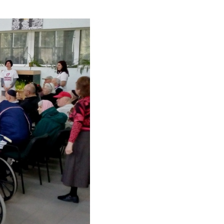
е материалы
Дом для пожилых «Бейт Барух»
DJCY-STL
Menorah Community
Пансион для мальчиков «Байт леБаним»
Пансион для девочек «Байт леБанот»
Миква
Хевра Кадиша