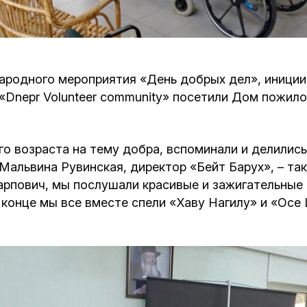
Кафе Молоко и Мед
Смерть и траур
Магазин «Иудаика»
Хевра Кадиша
Гиюр
ародного мероприятия «День добрых дел», иниции
Мемориальный Комплекс Холокост с
«Dnepr Volunteer community» посетили Дом пожило
многофункциональным центром Менора
Йорцайт
ГЕТ
База данных еврейского кладбища
Сойферский центр
о возраста на тему добра, вспоминали и делилис
 Мальвина Рувинская, директор «Бейт Барух», – та
рпович, мы послушали красивые и зажигательные
 конце мы все вместе спели «Хаву Нагилу» и «Осе 