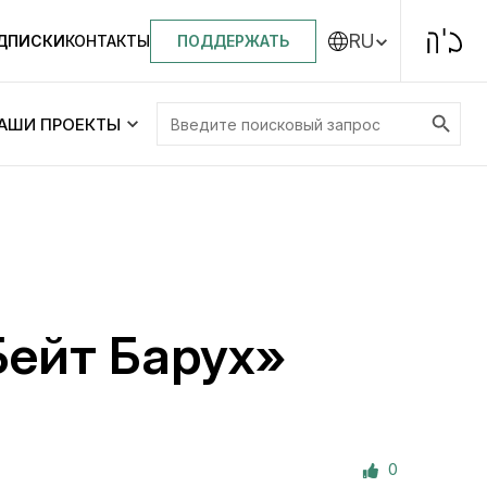
RU
ПОДДЕРЖАТЬ
ОДПИСКИ
КОНТАКТЫ
Search Button
Search
АШИ ПРОЕКТЫ
for:
Центральная синагога «Золотая Роза»
Менора
ity
Еврейский медицинский центр JMC
Бейт Барух»
Днепровский лицей №144 им. Леви
ей №144 им. Леви
Ицхака Шнеерсона
на
0
Детские садики и ясли
и ясли