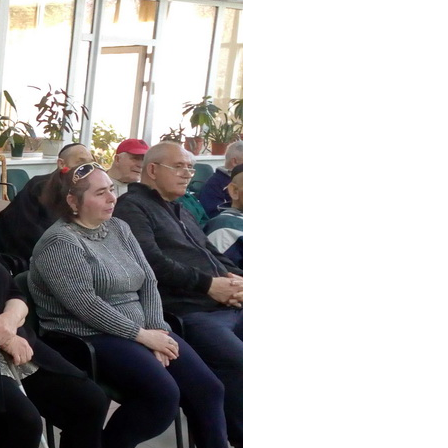
Интернет сайт общины
Музей «Память еврейского народа в
Холокост в Украине»
Мемориал памяти жертвам Холокоста
Программа реабилитации бывших
заключенных
Газета «Шабат шалом»
Большой брат – большая сестра