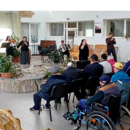
Дополнительны
востей
Сайт общины
Кашрут
ия
Контакты
Бар Мицва
Сервисы
Бат Мицва
Еврейский медицинский центр JMC
Брит Мила
Кошерный супермаркет «Kosher de
Миква
Luxe»
Шаббат
Ресторан RestArt
Мезуза
”Хумус” бар
Тфилин