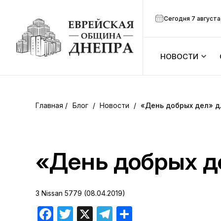
Сегодня 7 августа
НОВОСТИ
ook
Календарь
r
Блог
/
Новости
/
«День добрых дел» д
Анонсы
ram
Зманим
«День добрых д
вить
Расписание
3 Nissan 5779 (08.04.2019)
Канал Мено
Facebook
Twitter
X
Telegram
Отправить