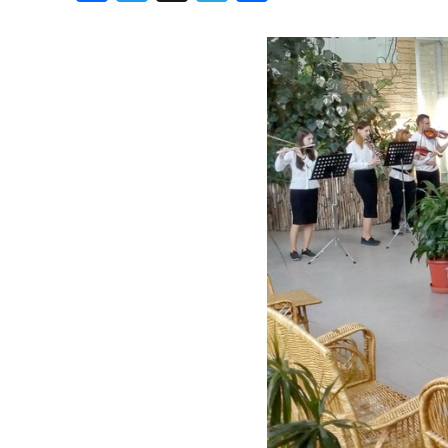
Хроника но
Дни рожден