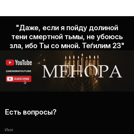
"Даже, если я пойду долиной
тени смертной тьмы, не убоюсь
зла, ибо Ты со мной. Теѓилим 23"
Есть вопросы?