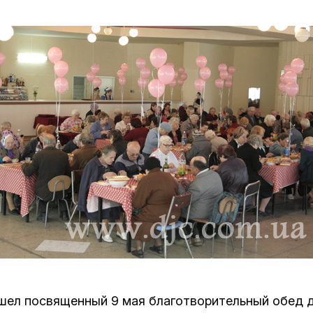
Дополнительны
востей
Сайт общины
Кашрут
ия
Контакты
Бар Мицва
Сервисы
Бат Мицва
Еврейский медицинский центр JMC
Брит Мила
Кошерный супермаркет «Kosher de
Миква
Luxe»
Шаббат
Ресторан RestArt
Мезуза
”Хумус” бар
Тфилин
шел посвященный 9 мая благотворительный обед д