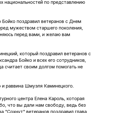
Программа обрезаний
ых национальностей по представлению
Проведение праздников и фарбренгенов
 Бойко поздравил ветеранов с Днем
перед мужеством старшего поколения,
Медицинская и социальная помощь
няюсь перед вами, и желаю вам
фонда «Дов-Бер»
Социальные программы для женщин
нецкий, который поздравил ветеранов с
фонда «Хана»
сандра Бойко и всех его сотрудников,
да считает своим долгом помогать не
Экстренный гуманитарный фонд спасения
жизни
о и раввина Шмуэля Каминецкого.
Помощь и поддержка рожениц и
турного центра Елена Кароль, которая
беременных женщин и их семей «Шифра и
о, что вы дали нам свободу, ведь без
Пупа»
ва "Сохнут" ветеранов поздравил глава