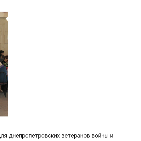
е материалы
Дом для пожилых «Бейт Барух»
DJCY-STL
Menorah Community
Пансион для мальчиков «Байт леБаним»
Пансион для девочек «Байт леБанот»
Миква
Хевра Кадиша
ля днепропетровских ветеранов войны и