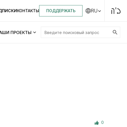
RU
ПОДДЕРЖАТЬ
ОДПИСКИ
КОНТАКТЫ
Search Button
Search
АШИ ПРОЕКТЫ
for:
Центральная синагога «Золотая Роза»
Менора
ity
Еврейский медицинский центр JMC
Днепровский лицей №144 им. Леви
ей №144 им. Леви
Ицхака Шнеерсона
на
0
Детские садики и ясли
и ясли