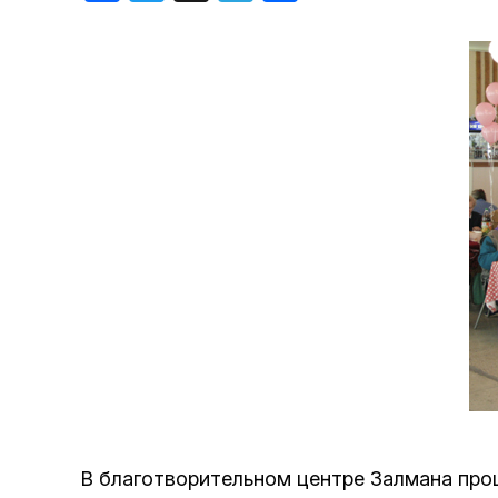
Хроника но
Дни рожден
В благотворительном центре Залмана про