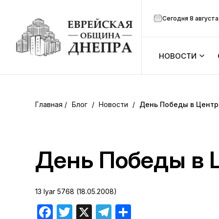
Сегодня 8 августа
НОВОСТИ
ook
Календарь
r
Блог
/
Новости
/
День Победы в Центр
Анонсы
ram
Зманим
День Победы в 
вить
Расписание
13 Iyar 5768 (18.05.2008)
Канал Мено
Facebook
Twitter
X
Telegram
Отправить