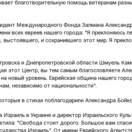
Кафе Молоко и Мед
зывает благотворительную помощь ветеранам разн
Смерть и траур
Магазин «Иудаика»
зидент Международного Фонда Залмана Александр
Хевра Кадиша
Гиюр
ени всех евреев нашего города: "Я преклоняюсь 
Мемориальный Комплекс Холокост с
 выстоявшего, и сохранившего этот мир. Я прекло
многофункциональным центром Менора
Йорцайт
ГЕТ
тровска и Днепропетровской области Шмуель Ками
База данных еврейского кладбища
Сойферский центр
ая этот Центр, вы тем самым благословляете Алек
на новый уровень. Еврейская община нашего горо
нам, независимо от национальности".
которые в стихах поблагодарили Александра Бойк
 Израиль в Украине и директор Израильского Куль
тила: "Свобода стоит дорого. Большое вам спасиб
осударства Израиль". От имени Еврейского Агентст