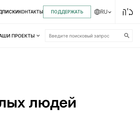
RU
ПОДДЕРЖАТЬ
ОДПИСКИ
КОНТАКТЫ
Search Button
Search
АШИ ПРОЕКТЫ
for:
Центральная синагога «Золотая Роза»
Менора
ity
Еврейский медицинский центр JMC
илых людей
Днепровский лицей №144 им. Леви
ей №144 им. Леви
Ицхака Шнеерсона
на
Детские садики и ясли
и ясли