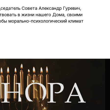
Интернет сайт общины
седатель Совета Александр Гуревич,
ствовать в жизни нашего Дома, своими
тобы морально-психологический климат
Музей «Память еврейского народа в
Холокост в Украине»
Мемориал памяти жертвам Холокоста
Программа реабилитации бывших
заключенных
Газета «Шабат шалом»
Большой брат – большая сестра