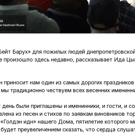
Кафе Молоко и Мед
Смерть и траур
Магазин «Иудаика»
Хевра Кадиша
Гиюр
Мемориальный Комплекс Холокост с
многофункциональным центром Менора
Йорцайт
ГЕТ
Бейт Барух» для пожилых людей днепропетровской
е произошло здесь недавно, рассказывает Ида Цы
База данных еврейского кладбища
Сойферский центр
 приносит нам один из самых дорогих праздников
а мы традиционно чествуем всех весенних именинн
 день были приглашены и именинники, и гости, и 
влена из песен и стихов по заявкам виновников то
Голдэн идн» нашего Дома, пятилетие которого мы
будет преувеличением сказать, что сердца слуша