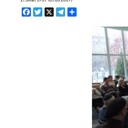
Хроника но
Facebook
Twitter
X
Telegram
Отправить
Дни рожден