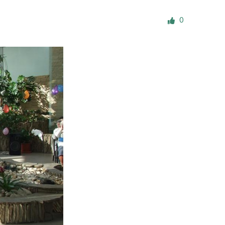
е материалы
0
Дом для пожилых «Бейт Барух»
DJCY-STL
Menorah Community
Пансион для мальчиков «Байт леБаним»
Пансион для девочек «Байт леБанот»
Миква
Хевра Кадиша