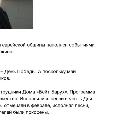
Программа обрезаний
Проведение праздников и фарбренгенов
Медицинская и социальная помощь
фонда «Дов-Бер»
 еврейской общины наполнен событиями.
пкина:
Социальные программы для женщин
фонда «Хана»
 – День Победы. А поскольку май
Экстренный гуманитарный фонд спасения
иков.
жизни
сотрудники Дома «Бейт Барух». Программа
Помощь и поддержка рожениц и
ржества. Исполнялись песни в честь Дня
беременных женщин и их семей «Шифра и
 отмечали в феврале, исполнял песни,
Пупа»
телей были покорены.