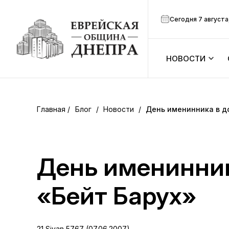
Сегодня 7 августа
НОВОСТИ
ook
Календарь
r
Блог
/
Новости
/
День именинника в д
Анонсы
ram
Зманим
День именинник
вить
Расписание
«Бейт Барух»
Канал Мено
21 Sivan 5767 (07.06.2007)