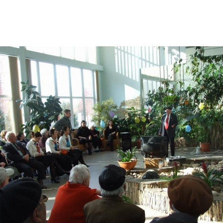
Дополнительны
востей
Сайт общины
Кашрут
ия
Контакты
Бар Мицва
Сервисы
Бат Мицва
Еврейский медицинский центр JMC
Брит Мила
Кошерный супермаркет «Kosher de
Миква
Luxe»
Шаббат
Ресторан RestArt
Мезуза
”Хумус” бар
Тфилин