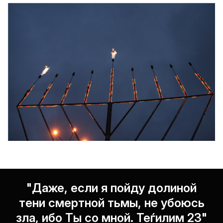
"Даже, если я пойду долиной
тени смертной тьмы, не убоюсь
зла, ибо Ты со мной. Теѓилим 23"