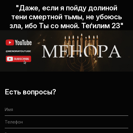
"Даже, если я пойду долиной
тени смертной тьмы, не убоюсь
зла, ибо Ты со мной. Теѓилим 23"
Есть вопросы?