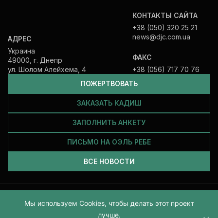
КОНТАКТЫ САЙТА
+38 (050) 320 25 21
news@djc.com.ua
АДРЕС
Украина
ФАКС
49000, г. Днепр
ул. Шолом Алейхема, 4
+38 (056) 717 70 76
ПОЖЕРТВОВАТЬ
ЗАКАЗАТЬ КАДИШ
ЗАПОЛНИТЬ АНКЕТУ
ПИСЬМО НА ОЭЛЬ РЕБЕ
ВСЕ НОВОСТИ
Все права защищены и принадлежат Еврейской общине Днепра.
Мы используем Cookies, чтобы делать этот проект
2026
лучше.