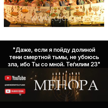
"Даже, если я пойду долиной
тени смертной тьмы, не убоюсь
зла, ибо Ты со мной. Теѓилим 23"