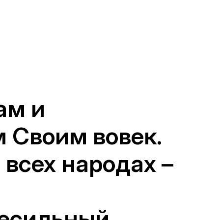
ам и
м Своим вовек.
 всех народах –
сесильный,