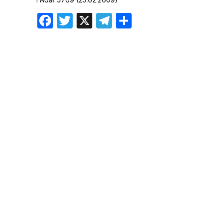
Хроника но
Facebook
Twitter
X
Telegram
Отправить
Дни рожден