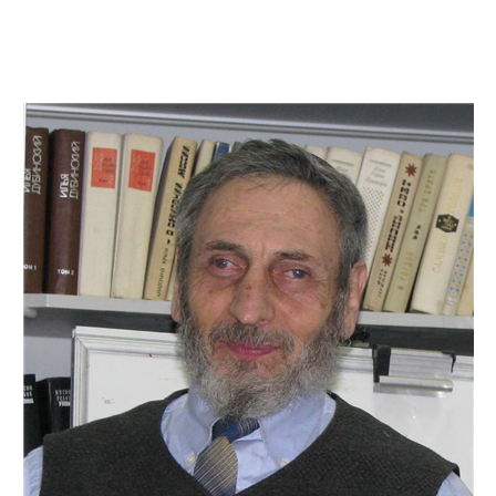
Дополнительны
востей
Сайт общины
Кашрут
ия
Контакты
Бар Мицва
Сервисы
Бат Мицва
Еврейский медицинский центр JMC
Брит Мила
Кошерный супермаркет «Kosher de
Миква
Luxe»
Шаббат
Ресторан RestArt
Мезуза
”Хумус” бар
Тфилин