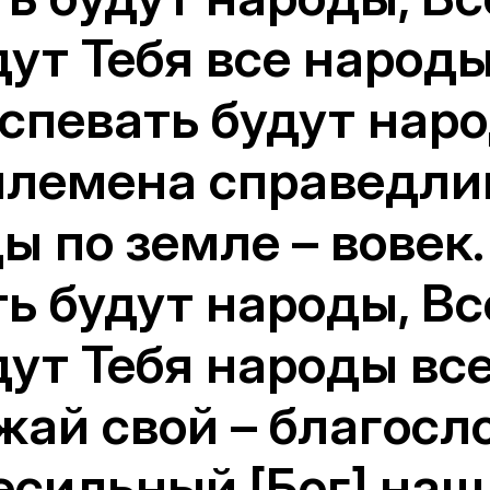
ут Тебя все народы
спевать будут наро
лемена справедлив
 по земле – вовек.
ть будут народы, В
ут Тебя народы все
жай свой – благосл
есильный [Бог] наш