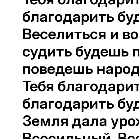
благодарить буд
Веселиться и во
судить будешь п
поведешь народы
Тебя благодари
благодарить буд
Земля дала уро
Всесильный, Вс