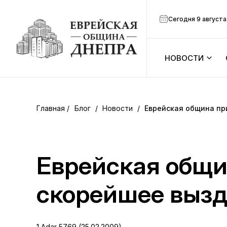
Сегодня 9 августа
НОВОСТИ
ook
Календарь
r
Блог
/
Новости
/
Еврейская община пр
Анонсы
ram
Зманим
Еврейская общи
вить
Расписание
скорейшее выз
Канал Мено
1 Adar 5769 (25.02.2009)