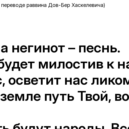
в переводе раввина Дов-Бер Хаскелевича)
 негинот – песнь.
будет милостив к н
, осветит нас лико
земле путь Твой, во
ть будут народы, В