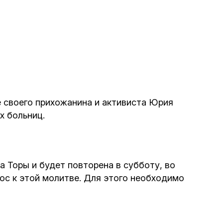
Программа обрезаний
Проведение праздников и фарбренгенов
Медицинская и социальная помощь
фонда «Дов-Бер»
 своего прихожанина и активиста Юрия
Социальные программы для женщин
фонда «Хана»
х больниц.
Экстренный гуманитарный фонд спасения
жизни
а Торы и будет повторена в субботу, во
ос к этой молитве. Для этого необходимо
Помощь и поддержка рожениц и
беременных женщин и их семей «Шифра и
Пупа»