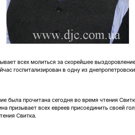
Кафе Молоко и Мед
Смерть и траур
Магазин «Иудаика»
Хевра Кадиша
Гиюр
Мемориальный Комплекс Холокост с
многофункциональным центром Менора
Йорцайт
ГЕТ
ывает всех молиться за скорейшее выздоровление
База данных еврейского кладбища
Сойферский центр
йчас госпитализирован в одну из днепропетровски
ие была прочитана сегодня во время чтения Свитк
а призывает всех евреев присоединить своей гол
чтения Свитка.