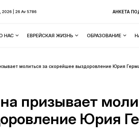
АНКЕТА П
, 2026 | 26 Av 5786
О НАС
ЕВРЕЙСКАЯ ЖИЗНЬ
ОБРАЗОВАНИЕ
Н
Ребе
Бейт Хабады и синагоги
Тексты
изывает молиться за скорейшее выздоровление Юрия Герм
ХиТас
Об общине
Еврейские праздники
Menorah Commun
Жизнь по Торе
Основатель
Синагоги Днепра
DJCY-STL
на призывает моли
Ликутей Сихот
 молитв
История синагоги
Раввинский суд
Днепровский лиц
доровление Юрия Г
Ицхака Шнеерсо
«Далет Амот»
ра
История города
Еврейский брак/Хупа
Детские садики 