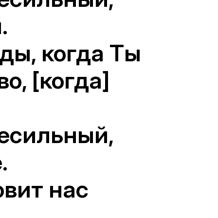
.
ды, когда Ты
о, [когда]
сесильный,
.
овит нас
.