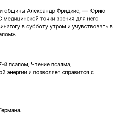
Интернет сайт общины
ами общины Александр Фридкис, — Юрию
С медицинской точки зрения для него
инагогу в субботу утром и учувствовать в
Музей «Память еврейского народа в
алом».
Холокост в Украине»
Мемориал памяти жертвам Холокоста
7-й псалом, Чтение псалма,
Программа реабилитации бывших
ой энергии и позволяет справится с
заключенных
Газета «Шабат шалом»
Германа.
Большой брат – большая сестра