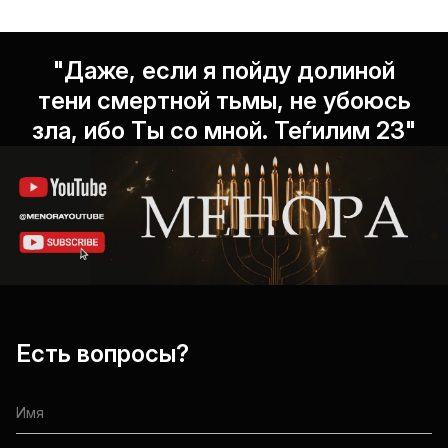
"Даже, если я пойду долиной
тени смертной тьмы, не убоюсь
зла, ибо Ты со мной. Теѓилим 23"
Есть вопросы?