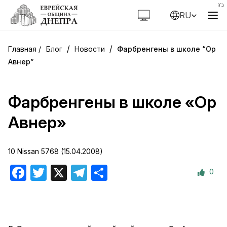
RU
/
/
Блог
Новости
Фарбренгены в школе “Ор
Авнер”
Фарбренгены в школе «Ор
Авнер»
10 Nissan 5768 (15.04.2008)
0
Facebook
Twitter
X
Telegram
Отправить