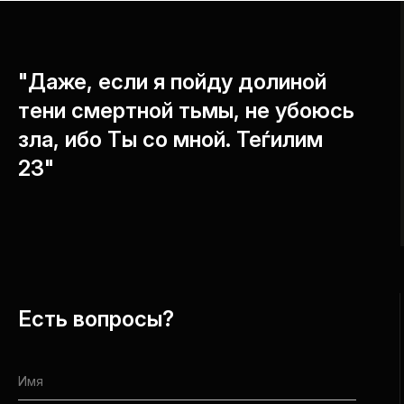
"Даже, если я пойду долиной
тени смертной тьмы, не убоюсь
зла, ибо Ты со мной. Теѓилим
23"
Есть вопросы?