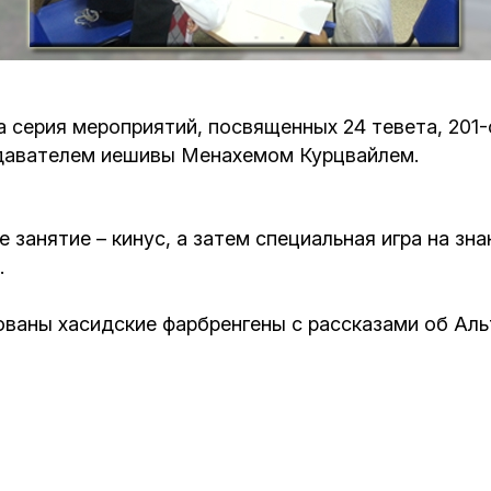
Кафе Молоко и Мед
Смерть и траур
Магазин «Иудаика»
Хевра Кадиша
Гиюр
 серия мероприятий, посвященных 24 тевета, 201-
Мемориальный Комплекс Холокост с
одавателем иешивы Менахемом Курцвайлем.
многофункциональным центром Менора
Йорцайт
ГЕТ
База данных еврейского кладбища
Сойферский центр
 занятие – кинус, а затем специальная игра на з
.
ваны хасидские фарбренгены с рассказами об Аль