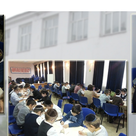
Дополнительны
востей
Сайт общины
Кашрут
ия
Контакты
Бар Мицва
Сервисы
Бат Мицва
Еврейский медицинский центр JMC
Брит Мила
Кошерный супермаркет «Kosher de
Миква
Luxe»
Шаббат
Ресторан RestArt
Мезуза
”Хумус” бар
Тфилин