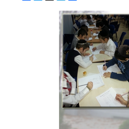
Хроника но
Дни рожден