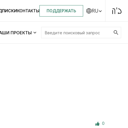
RU
ПОДДЕРЖАТЬ
ОДПИСКИ
КОНТАКТЫ
Search Button
Search
АШИ ПРОЕКТЫ
for:
Центральная синагога «Золотая Роза»
Менора
ity
Еврейский медицинский центр JMC
Днепровский лицей №144 им. Леви
ей №144 им. Леви
Ицхака Шнеерсона
на
0
Детские садики и ясли
и ясли