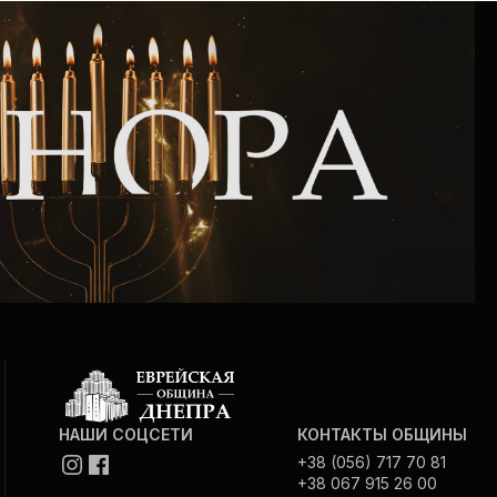
Интернет сайт общины
Музей «Память еврейского народа в
Холокост в Украине»
Мемориал памяти жертвам Холокоста
Программа реабилитации бывших
заключенных
Газета «Шабат шалом»
Большой брат – большая сестра
НАШИ СОЦСЕТИ
КОНТАКТЫ ОБЩИНЫ
+38 (056) 717 70 81
+38 067 915 26 00