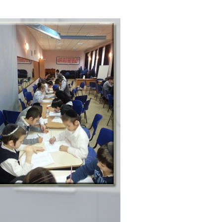
е материалы
Дом для пожилых «Бейт Барух»
DJCY-STL
Menorah Community
Пансион для мальчиков «Байт леБаним»
Пансион для девочек «Байт леБанот»
Миква
Хевра Кадиша