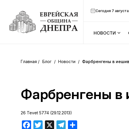
Сегодня 7 августа
НОВОСТИ
ook
Календарь
r
Блог
/
Новости
/
Фарбренгены в иеши
Анонсы
ram
Зманим
Фарбренгены в
вить
Расписание
26 Tevet 5774 (29.12.2013)
Канал Мено
Facebook
Twitter
X
Telegram
Отправить