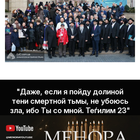
"Даже, если я пойду долиной
тени смертной тьмы, не убоюсь
зла, ибо Ты со мной. Теѓилим 23"