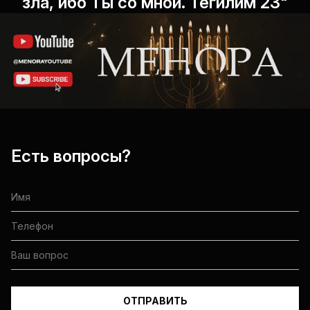
зла, ибо Ты со мной. Теѓилим 23"
Есть вопросы?