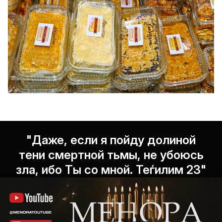
"Даже, если я пойду долиной
тени смертной тьмы, не убоюсь
зла, ибо Ты со мной. Теѓилим 23"