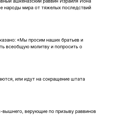
лавный ашкеназский раввин Израиля Йона
Программа обрезаний
ие народы мира от тяжелых последствий
Проведение праздников и фарбренгенов
Медицинская и социальная помощь
фонда «Дов-Бер»
казано: «Мы просим наших братьев и
ить всеобщую молитву и попросить о
Социальные программы для женщин
фонда «Хана»
Экстренный гуманитарный фонд спасения
аются, или идут на сокращение штата
жизни
Помощь и поддержка рожениц и
беременных женщин и их семей «Шифра и
Пупа»
с-вышнего, верующие по призыву раввинов