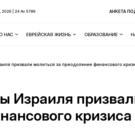
АНКЕТА П
, 2026 | 24 Av 5786
О НАС
ЕВРЕЙСКАЯ ЖИЗНЬ
ОБРАЗОВАНИЕ
Н
Ребе
Бейт Хабады и синагоги
Тексты
аиля призвали молиться за преодоление финансового криз
ХиТас
Об общине
Еврейские праздники
Menorah Commun
Жизнь по Торе
Основатель
Синагоги Днепра
DJCY-STL
ы Израиля призвал
Ликутей Сихот
 молитв
История синагоги
Раввинский суд
Днепровский лиц
нансового кризиса
Ицхака Шнеерсо
«Далет Амот»
ра
История города
Еврейский брак/Хупа
Детские садики 