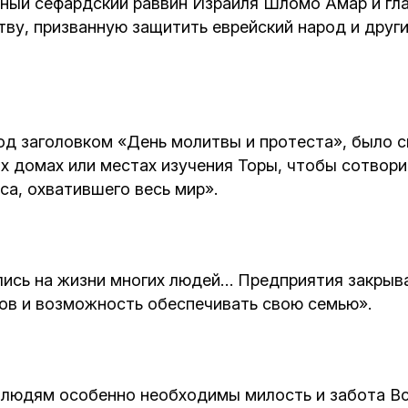
лавный сефардский раввин Израиля Шломо Амар и г
Кафе Молоко и Мед
тву, призванную защитить еврейский народ и друг
Смерть и траур
Магазин «Иудаика»
Хевра Кадиша
Гиюр
Мемориальный Комплекс Холокост с
многофункциональным центром Менора
Йорцайт
од заголовком «День молитвы и протеста», было с
ГЕТ
ых домах или местах изучения Торы, чтобы сотвор
са, охватившего весь мир».
База данных еврейского кладбища
Сойферский центр
лись на жизни многих людей… Предприятия закрыв
ов и возможность обеспечивать свою семью».
х людям особенно необходимы милость и забота В