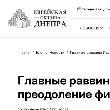
Сегодня 7 августа
НОВОСТИ
ook
Календарь
r
Блог
/
Новости
/
Главные раввины Изр
Анонсы
ram
Зманим
Главные раввин
вить
Расписание
преодоление фи
Канал Мено
29 Cheshvan 5769 (27.11.2008)