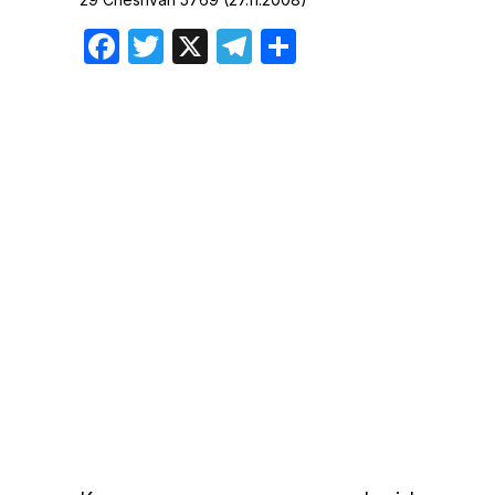
Хроника но
Facebook
Twitter
X
Telegram
Отправить
Дни рожден