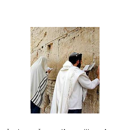
Дополнительны
востей
Сайт общины
Кашрут
ия
Контакты
Бар Мицва
Сервисы
Бат Мицва
Еврейский медицинский центр JMC
Брит Мила
Кошерный супермаркет «Kosher de
Миква
Luxe»
Шаббат
Ресторан RestArt
Мезуза
”Хумус” бар
Тфилин