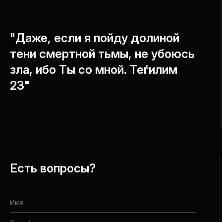
"Даже, если я пойду долиной
тени смертной тьмы, не убоюсь
зла, ибо Ты со мной. Теѓилим
23"
Есть вопросы?