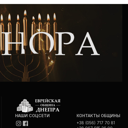
Интернет сайт общины
Музей «Память еврейского народа в
Холокост в Украине»
Мемориал памяти жертвам Холокоста
Программа реабилитации бывших
заключенных
Газета «Шабат шалом»
Большой брат – большая сестра
НАШИ СОЦСЕТИ
КОНТАКТЫ ОБЩИНЫ
+38 (056) 717 70 81