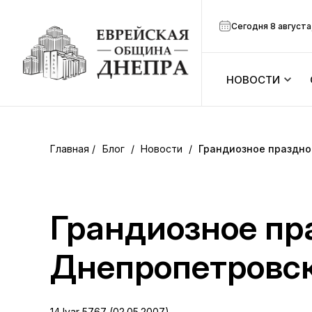
Сегодня 8 августа
НОВОСТИ
ook
Календарь
r
Блог
/
Новости
/
Грандиозное праздно
Анонсы
ram
Зманим
Грандиозное пр
вить
Расписание
Днепропетровск
Канал Мено
14 Iyar 5767 (02.05.2007)