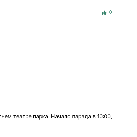
е материалы
0
Дом для пожилых «Бейт Барух»
DJCY-STL
Menorah Community
Пансион для мальчиков «Байт леБаним»
Пансион для девочек «Байт леБанот»
Миква
нем театре парка. Начало парада в 10:00,
Хевра Кадиша