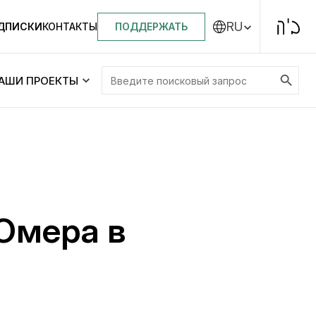
RU
ПОДДЕРЖАТЬ
ОДПИСКИ
КОНТАКТЫ
Search Button
Search
АШИ ПРОЕКТЫ
for:
Центральная синагога «Золотая Роза»
Менора
ity
Еврейский медицинский центр JMC
Омера в
Днепровский лицей №144 им. Леви
ей №144 им. Леви
Ицхака Шнеерсона
на
Детские садики и ясли
и ясли