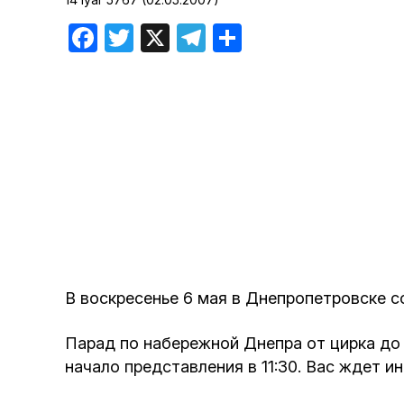
Хроника но
Facebook
Twitter
X
Telegram
Отправить
Дни рожден
В воскресенье 6 мая в Днепропетровске с
Парад по набережной Днепра от цирка до п
начало представления в 11:30. Вас ждет и