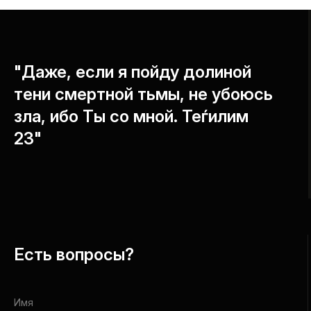
"Даже, если я пойду долиной
тени смертной тьмы, не убоюсь
зла, ибо Ты со мной. Теѓилим
23"
Есть вопросы?