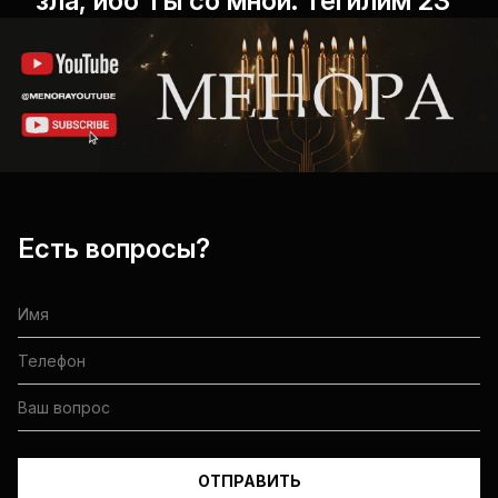
зла, ибо Ты со мной. Теѓилим 23"
Есть вопросы?