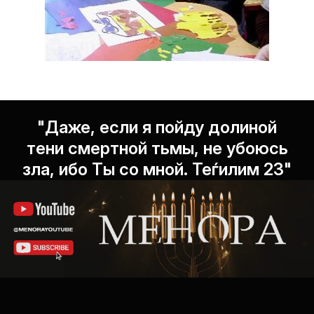
"Даже, если я пойду долиной
тени смертной тьмы, не убоюсь
зла, ибо Ты со мной. Теѓилим 23"