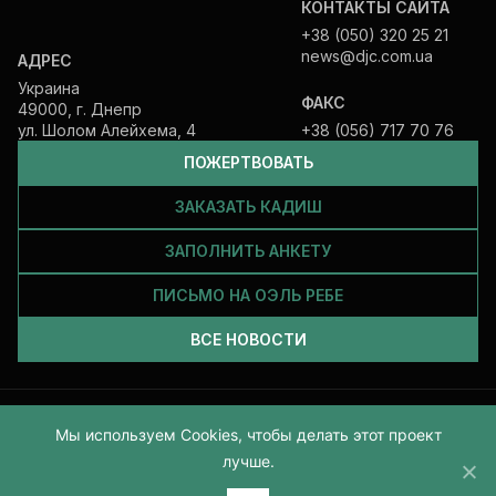
КОНТАКТЫ САЙТА
+38 (050) 320 25 21
news@djc.com.ua
АДРЕС
Украина
ФАКС
49000, г. Днепр
ул. Шолом Алейхема, 4
+38 (056) 717 70 76
ПОЖЕРТВОВАТЬ
ЗАКАЗАТЬ КАДИШ
ЗАПОЛНИТЬ АНКЕТУ
ПИСЬМО НА ОЭЛЬ РЕБЕ
ВСЕ НОВОСТИ
Все права защищены и принадлежат Еврейской общине Днепра.
Мы используем Cookies, чтобы делать этот проект
2026
лучше.