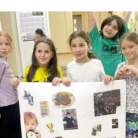
Дополнительны
востей
Сайт общины
Кашрут
ия
Контакты
Бар Мицва
Сервисы
Бат Мицва
Еврейский медицинский центр JMC
Брит Мила
Кошерный супермаркет «Kosher de
Миква
Luxe»
Шаббат
Ресторан RestArt
Мезуза
”Хумус” бар
Тфилин