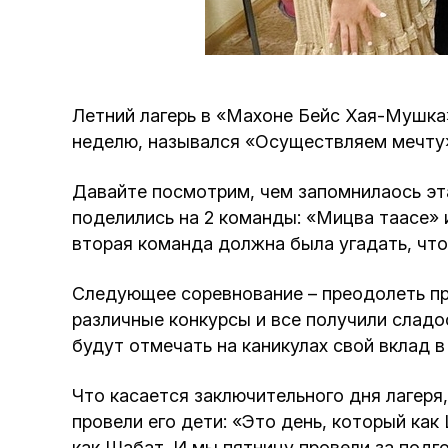
Летний лагерь в «Махоне Бейс Хая-Мушка» 
неделю, назывался «Осуществляем мечту»
Давайте посмотрим, чем запомнилаось эта
поделились на 2 команды: «Мицва таасе» 
вторая команда должна была угадать, что
Следующее соревнование – преодолеть пр
различные конкурсы и все получили сладо
будут отмечать на каникулах свой вклад в
Что касается заключительного дня лагеря,
провели его дети: «Это день, который ка
как Шабат. И мы пятницу провели за подг