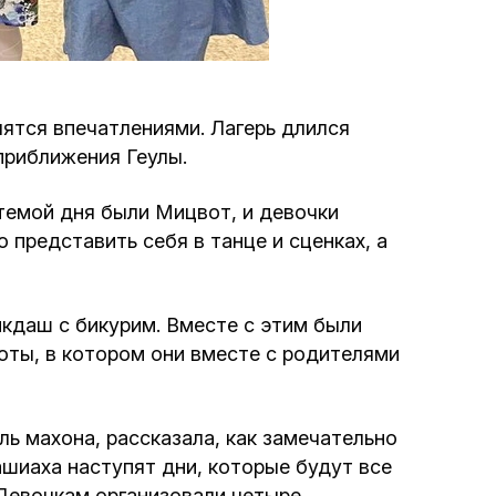
Программа обрезаний
Проведение праздников и фарбренгенов
лятся впечатлениями. Лагерь длился
Медицинская и социальная помощь
приближения Геулы.
фонда «Дов-Бер»
темой дня были Мицвот, и девочки
Социальные программы для женщин
представить себя в танце и сценках, а
фонда «Хана»
Экстренный гуманитарный фонд спасения
кдаш с бикурим. Вместе с этим были
жизни
ноты, в котором они вместе с родителями
Помощь и поддержка рожениц и
ль махона, рассказала, как замечательно
беременных женщин и их семей «Шифра и
ашиаха наступят дни, которые будут все
Пупа»
 Девочкам организовали четыре