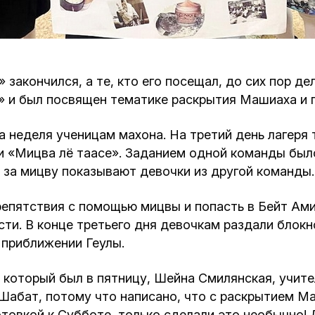
Кафе Молоко и Мед
Смерть и траур
Магазин «Иудаика»
Хевра Кадиша
Гиюр
закончился, а те, кто его посещал, до сих пор де
Мемориальный Комплекс Холокост с
 и был посвящен тематике раскрытия Машиаха и 
многофункциональным центром Менора
Йорцайт
ГЕТ
 неделя ученицам махона. На третий день лагеря 
База данных еврейского кладбища
Сойферский центр
и «Мицва лё таасе». Заданием одной команды было 
 за мицву показывают девочки из другой команды.
епятствия с помощью мицвы и попасть в Бейт Ами
сти. В конце третьего дня девочкам раздали блок
 приближении Геулы.
 который был в пятницу, Шейна Смилянская, учите
к Шабат, потому что написано, что с раскрытием М
отовкой к Субботе, только сделали это необычно!