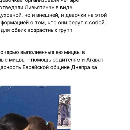
«отведали Ливьятана» в виде
Интернет сайт общины
ховной, но и внешней, и девочки на этой
формацией о том, что они берут с собой,
Музей «Память еврейского народа в
для обеих возрастных групп
Холокост в Украине»
Мемориал памяти жертвам Холокоста
дочерью выполненные ею мицвы в
жные мицвы – помощь родителям и Агават
Программа реабилитации бывших
одарность Еврейской общине Днепра за
заключенных
Газета «Шабат шалом»
Большой брат – большая сестра