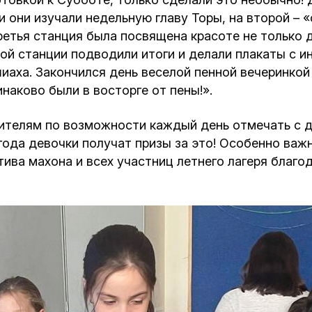
и они изучали недельную главу Торы, на второй – 
етья станция была посвящена красоте не только ду
ой станции подводили итоги и делали плакаты с ин
аха. Закончился день веселой пенной вечеринкой 
наково были в восторге от пены!».
ителям по возможности каждый день отмечать с 
года девочки получат призы за это! Особенно ва
ктива махона и всех участниц летнего лагеря благ