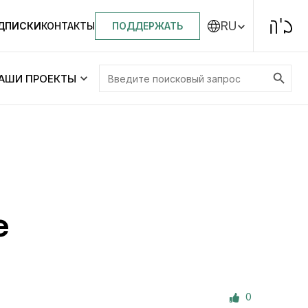
RU
ПОДДЕРЖАТЬ
ОДПИСКИ
КОНТАКТЫ
Search Button
Search
АШИ ПРОЕКТЫ
for:
Центральная синагога «Золотая Роза»
Менора
ity
Еврейский медицинский центр JMC
е
Днепровский лицей №144 им. Леви
ей №144 им. Леви
Ицхака Шнеерсона
на
0
Детские садики и ясли
и ясли