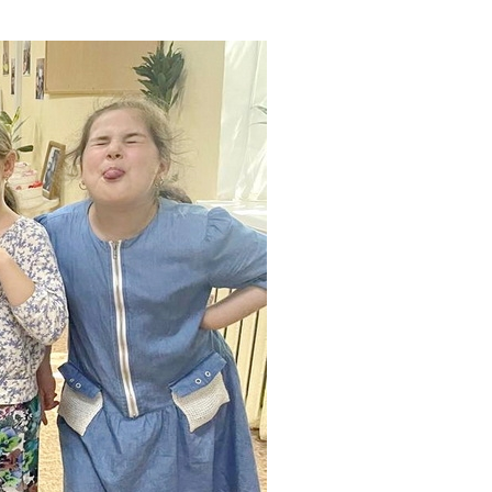
е материалы
Дом для пожилых «Бейт Барух»
DJCY-STL
Menorah Community
Пансион для мальчиков «Байт леБаним»
Пансион для девочек «Байт леБанот»
Миква
Хевра Кадиша