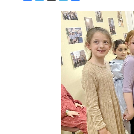
Хроника но
Дни рожден