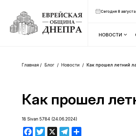
Сегодня 8 августа
НОВОСТИ
ook
Календарь
r
Блог
/
Новости
/
Как прошел летний ла
Анонсы
ram
Зманим
Как прошел лет
вить
Расписание
18 Sivan 5784 (24.06.2024)
Канал Мено
Facebook
Twitter
X
Telegram
Отправить