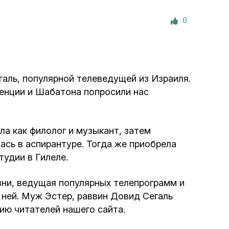
е материалы
0
Дом для пожилых «Бейт Барух»
DJCY-STL
аль, популярной телеведущей из Израиля.
Menorah Community
енции и Шабатона попросили нас
Пансион для мальчиков «Байт леБаним»
ла как филолог и музыкант, затем
Пансион для девочек «Байт леБанот»
ась в аспирантуре. Тогда же приобрела
тудии в Гилеле.
Миква
зни, ведущая популярных телепрограмм и
 ней. Муж Эстер, раввин Довид Сегаль
Хевра Кадиша
ию читателей нашего сайта.