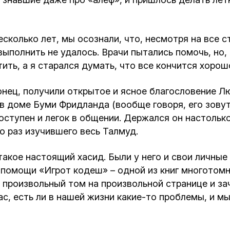
сколько лет, мы осознали, что, несмотря на все 
полнить не удалось. Врачи пытались помочь, но, 
ить, а я старался думать, что все кончится хоро
нец, получили открытое и ясное благословение Л
 в доме Буми Фридланда (вообще говоря, его зову
доступен и легок в общении. Держался он настоль
о раз изучившего весь Талмуд.
такое настоящий хасид. Были у него и свои личные
 помощи «Игрот кодеш» – одной из книг многотомн
л произвольный том на произвольной странице и за
ас, есть ли в нашей жизни какие-то проблемы, и м