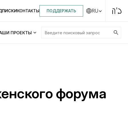
RU
ПОДДЕРЖАТЬ
ОДПИСКИ
КОНТАКТЫ
Search Button
Search
АШИ ПРОЕКТЫ
for:
Центральная синагога «Золотая Роза»
Менора
ity
Еврейский медицинский центр JMC
женского форума
Днепровский лицей №144 им. Леви
ей №144 им. Леви
Ицхака Шнеерсона
на
Детские садики и ясли
и ясли