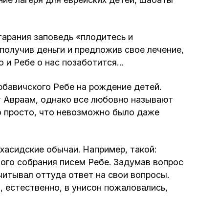
Интернет сайт общины
старания заповедь «плодитесь и
Музей «Память еврейского народа в
получив деньги и предложив свое лечение,
Холокост в Украине»
шо и Ребе о нас позаботится…
Мемориал памяти жертвам Холокоста
юбавичского Ребе на рождение детей.
т Авраам, однако все любовно называют
ко просто, что невозможно было даже
Программа реабилитации бывших
заключенных
 хасидские обычаи. Например, такой:
Газета «Шабат шалом»
ого собрания писем Ребе. Задумав вопрос
читывал оттуда ответ на свои вопросы.
Большой брат – большая сестра
ы, естественно, в унисон пожаловались,