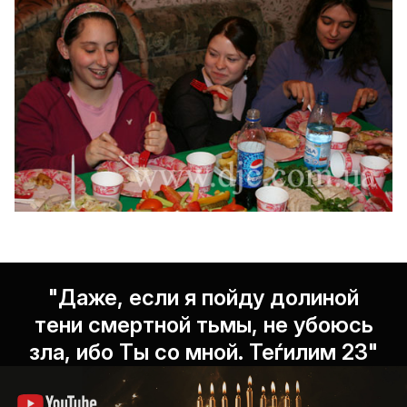
"Даже, если я пойду долиной
тени смертной тьмы, не убоюсь
зла, ибо Ты со мной. Теѓилим 23"