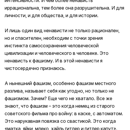
интенсивности. И чем более ненависть
иррациональна, тем более она разрушительна. И для
личности, и для общества, и для истории.
И лишь один вид ненависти не только рационален,
но и спасителен, необходим с точки зрения
инстинкта самосохранения человеческой
цивилизации и человеческого в человеке. Это
ненависть к фашизму. И в этой ненависти я
чистосердечно признаюсь.
А нынешний фашизм, особенно фашизм местного
разлива, называет себя как угодно, но только не
фашизмом. Зачем? Еще чего не хватало. Все же
знают, что фашизм – это когда немец из старого
советского фильма про войну: в каске, с автоматом.
Это нарукавная повязка со свастикой. Это когда
«матка, яйки, млеко, хайль гитлер и гитлер капут».