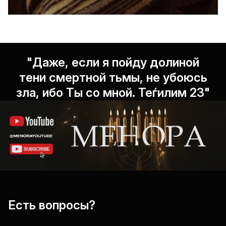
"Даже, если я пойду долиной
тени смертной тьмы, не убоюсь
зла, ибо Ты со мной. Теѓилим 23"
Есть вопросы?