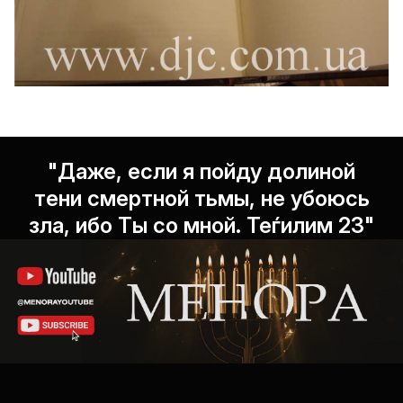
"Даже, если я пойду долиной
тени смертной тьмы, не убоюсь
зла, ибо Ты со мной. Теѓилим 23"