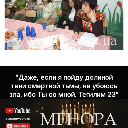
"Даже, если я пойду долиной
тени смертной тьмы, не убоюсь
зла, ибо Ты со мной. Теѓилим 23"