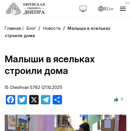
RU
/
/
Блог
Новости
Малыши в ясельках
строили дома
Малыши в ясельках
строили дома
15 Cheshvan 5782 (21.10.2021)
0
Facebook
Twitter
X
Telegram
Отправить