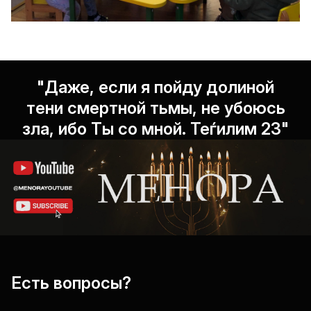
"Даже, если я пойду долиной
тени смертной тьмы, не убоюсь
зла, ибо Ты со мной. Теѓилим 23"
Есть вопросы?