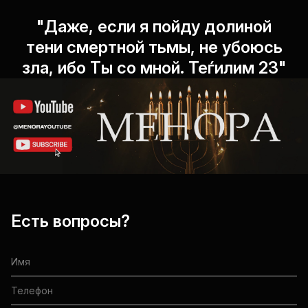
"Даже, если я пойду долиной
тени смертной тьмы, не убоюсь
зла, ибо Ты со мной. Теѓилим 23"
Есть вопросы?