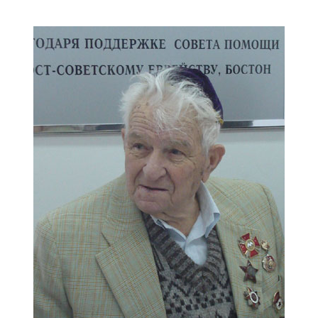
Дополнительны
востей
Сайт общины
Кашрут
ия
Контакты
Бар Мицва
Сервисы
Бат Мицва
Еврейский медицинский центр JMC
Брит Мила
Кошерный супермаркет «Kosher de
Миква
Luxe»
Шаббат
Ресторан RestArt
Мезуза
”Хумус” бар
Тфилин