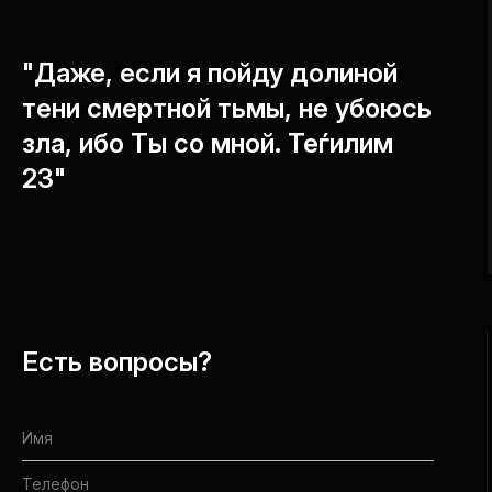
"Даже, если я пойду долиной
тени смертной тьмы, не убоюсь
зла, ибо Ты со мной. Теѓилим
23"
Есть вопросы?