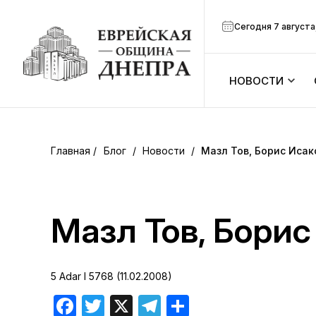
Сегодня 7 августа
НОВОСТИ
ook
Календарь
r
Блог
/
Новости
/
Мазл Тов, Борис Исак
Анонсы
ram
Зманим
Мазл Тов, Борис
вить
Расписание
5 Adar I 5768 (11.02.2008)
Канал Мено
Facebook
Twitter
X
Telegram
Отправить