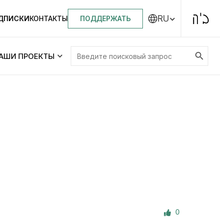
RU
ПОДДЕРЖАТЬ
ОДПИСКИ
КОНТАКТЫ
Search Button
Search
АШИ ПРОЕКТЫ
for:
Центральная синагога «Золотая Роза»
Менора
ity
Еврейский медицинский центр JMC
Днепровский лицей №144 им. Леви
ей №144 им. Леви
Ицхака Шнеерсона
на
0
Детские садики и ясли
и ясли