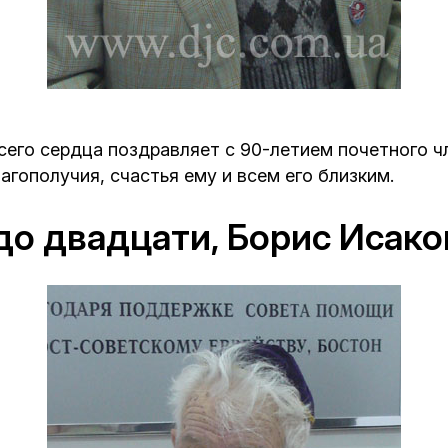
Кафе Молоко и Мед
Смерть и траур
Магазин «Иудаика»
Хевра Кадиша
Гиюр
Мемориальный Комплекс Холокост с
многофункциональным центром Менора
сего сердца поздравляет с 90-летием почетного 
Йорцайт
ГЕТ
агополучия, счастья ему и всем его близким.
База данных еврейского кладбища
Сойферский центр
 до двадцати, Борис Исак