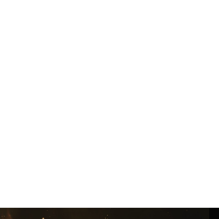
Интернет сайт общины
Музей «Память еврейского народа в
Холокост в Украине»
Мемориал памяти жертвам Холокоста
Программа реабилитации бывших
заключенных
Газета «Шабат шалом»
Большой брат – большая сестра