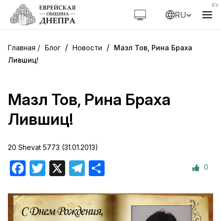
RU
/
/
Блог
Новости
Мазл Тов, Рина Браха
Лившиц!
Мазл Тов, Рина Браха
Лившиц!
20 Shevat 5773 (31.01.2013)
0
Facebook
Twitter
X
Telegram
Отправить