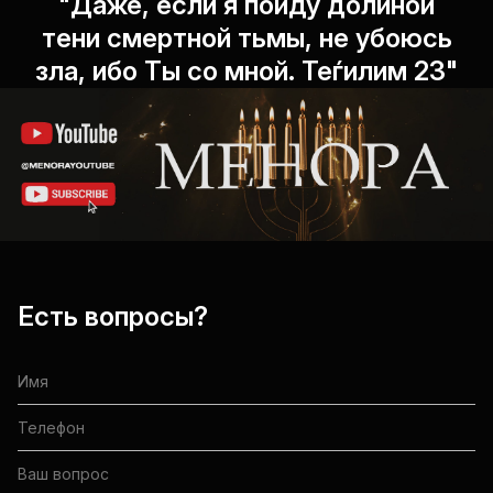
"Даже, если я пойду долиной
тени смертной тьмы, не убоюсь
зла, ибо Ты со мной. Теѓилим 23"
Есть вопросы?