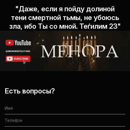
"Даже, если я пойду долиной
тени смертной тьмы, не убоюсь
зла, ибо Ты со мной. Теѓилим 23"
Есть вопросы?