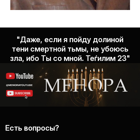
"Даже, если я пойду долиной
тени смертной тьмы, не убоюсь
зла, ибо Ты со мной. Теѓилим 23"
Есть вопросы?