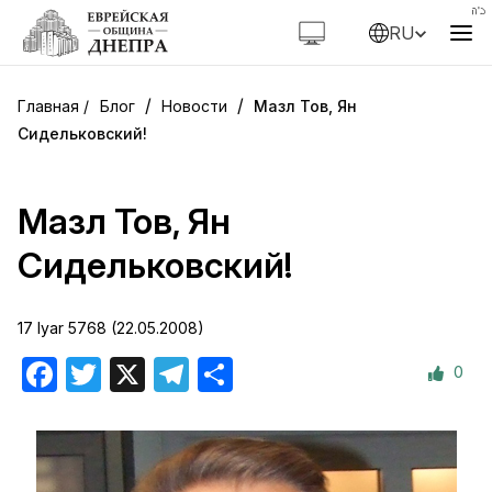
RU
/
/
Блог
Новости
Мазл Тов, Ян
Сидельковский!
Мазл Тов, Ян
Сидельковский!
17 Iyar 5768 (22.05.2008)
0
Facebook
Twitter
X
Telegram
Отправить