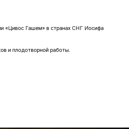
е материалы
Дом для пожилых «Бейт Барух»
ии «Цивос Гашем» в странах СНГ Иосифа
DJCY-STL
Menorah Community
хов и плодотворной работы.
Пансион для мальчиков «Байт леБаним»
Пансион для девочек «Байт леБанот»
Миква
Хевра Кадиша