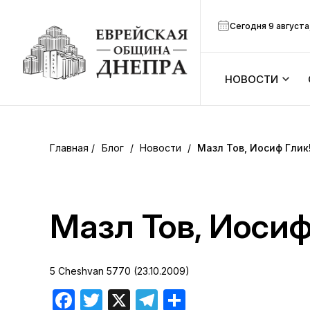
Сегодня 9 августа
НОВОСТИ
ook
Календарь
r
Блог
/
Новости
/
Мазл Тов, Иосиф Глик
Анонсы
ram
Зманим
Мазл Тов, Иосиф
вить
Расписание
5 Cheshvan 5770 (23.10.2009)
Канал Мено
Facebook
Twitter
X
Telegram
Отправить