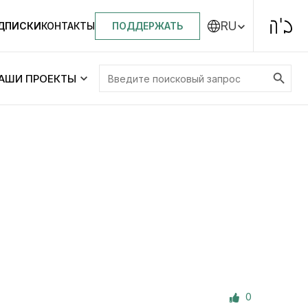
RU
ПОДДЕРЖАТЬ
ОДПИСКИ
КОНТАКТЫ
Search Button
Search
АШИ ПРОЕКТЫ
for:
Центральная синагога «Золотая Роза»
Менора
ity
Еврейский медицинский центр JMC
Днепровский лицей №144 им. Леви
ей №144 им. Леви
Ицхака Шнеерсона
на
0
Детские садики и ясли
и ясли