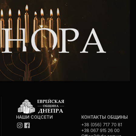
Программа обрезаний
Проведение праздников и фарбренгенов
Медицинская и социальная помощь
фонда «Дов-Бер»
Социальные программы для женщин
фонда «Хана»
Экстренный гуманитарный фонд спасения
жизни
Помощь и поддержка рожениц и
НАШИ СОЦСЕТИ
КОНТАКТЫ ОБЩИНЫ
беременных женщин и их семей «Шифра и
+38 (056) 717 70 81
Пупа»
+38 067 915 26 00