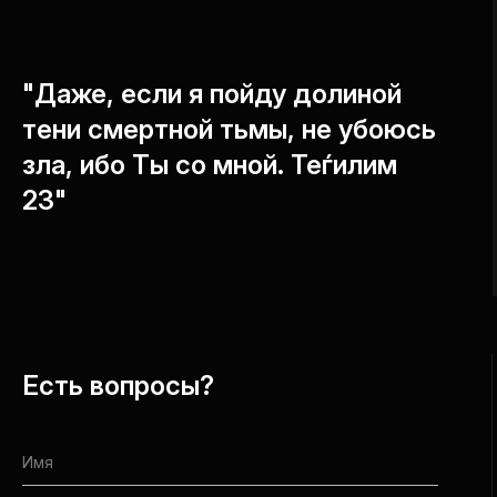
"Даже, если я пойду долиной
тени смертной тьмы, не убоюсь
зла, ибо Ты со мной. Теѓилим
23"
Есть вопросы?