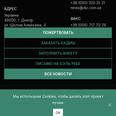
+38 (050) 320 25 21
news@djc.com.ua
АДРЕС
Украина
ФАКС
49000, г. Днепр
ул. Шолом Алейхема, 4
+38 (056) 717 70 76
ПОЖЕРТВОВАТЬ
ЗАКАЗАТЬ КАДИШ
ЗАПОЛНИТЬ АНКЕТУ
ПИСЬМО НА ОЭЛЬ РЕБЕ
ВСЕ НОВОСТИ
Все права защищены и принадлежат Еврейской общине Днепра.
Мы используем Cookies, чтобы делать этот проект
2026
лучше.
ОК