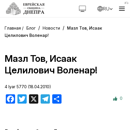
RU
/
/
Блог
Новости
Мазл Тов, Исаак
Целилович Воленар!
Мазл Тов, Исаак
Целилович Воленар!
4 Iyar 5770 (18.04.2010)
0
Facebook
Twitter
X
Telegram
Отправить