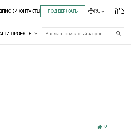
RU
ПОДДЕРЖАТЬ
ОДПИСКИ
КОНТАКТЫ
Search Button
Search
АШИ ПРОЕКТЫ
for:
Центральная синагога «Золотая Роза»
Менора
ity
Еврейский медицинский центр JMC
Днепровский лицей №144 им. Леви
ей №144 им. Леви
Ицхака Шнеерсона
на
0
Детские садики и ясли
и ясли