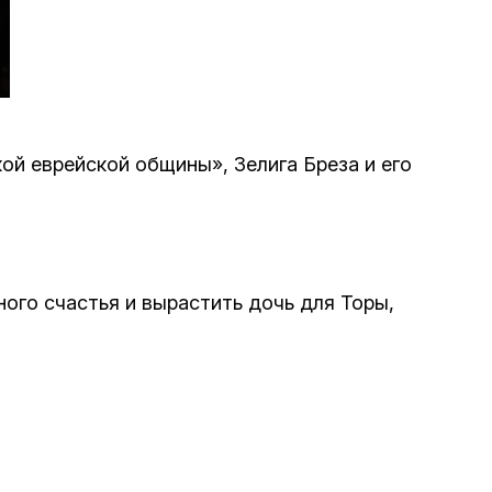
Программа обрезаний
Проведение праздников и фарбренгенов
Медицинская и социальная помощь
фонда «Дов-Бер»
й еврейской общины», Зелига Бреза и его
Социальные программы для женщин
фонда «Хана»
ого счастья и вырастить дочь для Торы,
Экстренный гуманитарный фонд спасения
жизни
Помощь и поддержка рожениц и
беременных женщин и их семей «Шифра и
Пупа»