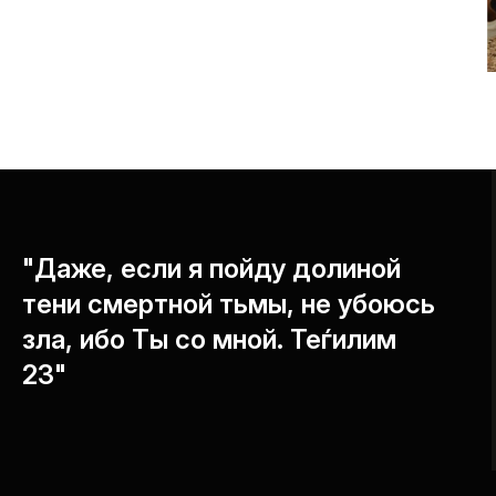
"Даже, если я пойду долиной
тени смертной тьмы, не убоюсь
зла, ибо Ты со мной. Теѓилим
23"