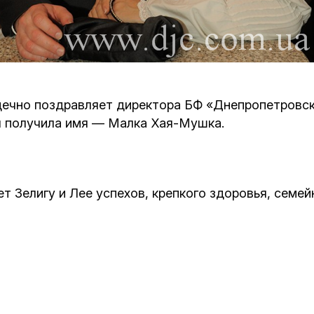
Кафе Молоко и Мед
Смерть и траур
Магазин «Иудаика»
Хевра Кадиша
Гиюр
Мемориальный Комплекс Холокост с
многофункциональным центром Менора
ечно поздравляет директора БФ «Днепропетровско
Йорцайт
ГЕТ
я получила имя — Малка Хая-Мушка.
База данных еврейского кладбища
Сойферский центр
 Зелигу и Лее успехов, крепкого здоровья, семейн