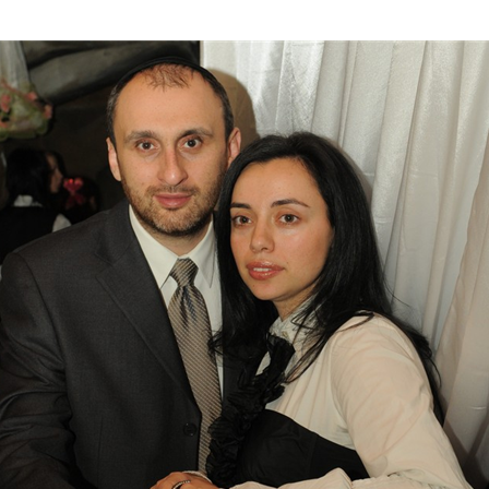
Дополнительны
востей
Сайт общины
Кашрут
ия
Контакты
Бар Мицва
Сервисы
Бат Мицва
Еврейский медицинский центр JMC
Брит Мила
Кошерный супермаркет «Kosher de
Миква
Luxe»
Шаббат
Ресторан RestArt
Мезуза
”Хумус” бар
Тфилин