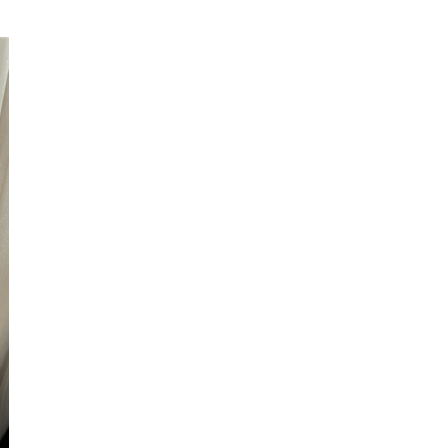
е материалы
Дом для пожилых «Бейт Барух»
DJCY-STL
Menorah Community
Пансион для мальчиков «Байт леБаним»
Пансион для девочек «Байт леБанот»
Миква
Хевра Кадиша