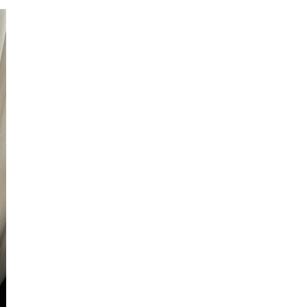
Интернет сайт общины
Музей «Память еврейского народа в
Холокост в Украине»
Мемориал памяти жертвам Холокоста
Программа реабилитации бывших
заключенных
Газета «Шабат шалом»
Большой брат – большая сестра