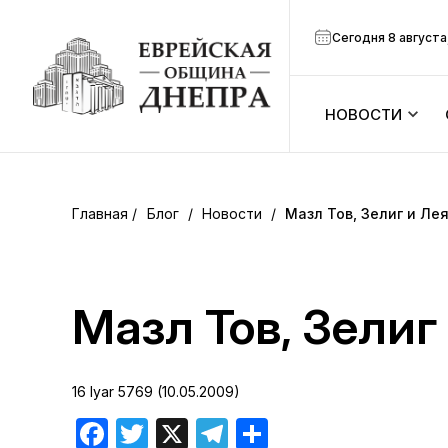
Сегодня 8 августа
НОВОСТИ
ook
Календарь
r
Блог
/
Новости
/
Мазл Тов, Зелиг и Лея
Анонсы
ram
Зманим
Мазл Тов, Зелиг 
вить
Расписание
16 Iyar 5769 (10.05.2009)
Канал Мено
Facebook
Twitter
X
Telegram
Отправить