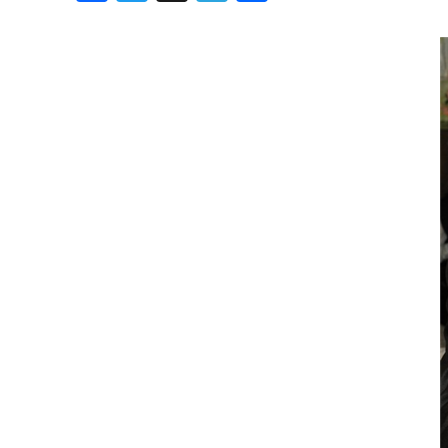
Хроника но
Дни рожден