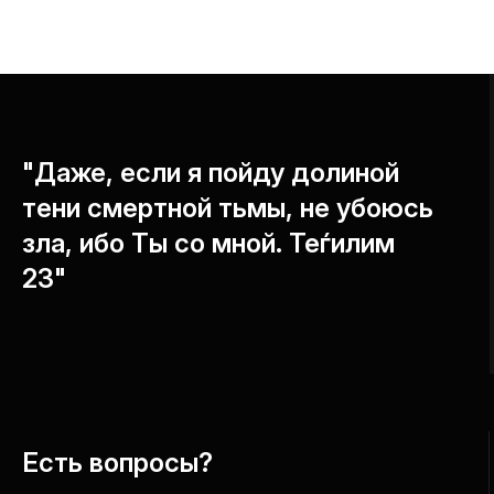
"Даже, если я пойду долиной
тени смертной тьмы, не убоюсь
зла, ибо Ты со мной. Теѓилим
23"
Есть вопросы?