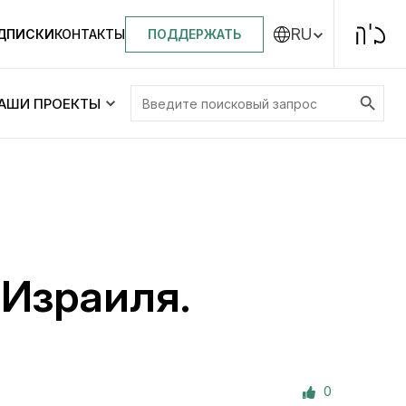
RU
ПОДДЕРЖАТЬ
ОДПИСКИ
КОНТАКТЫ
Search Button
Search
АШИ ПРОЕКТЫ
for:
Центральная синагога «Золотая Роза»
Менора
ity
Еврейский медицинский центр JMC
 Израиля.
Днепровский лицей №144 им. Леви
ей №144 им. Леви
Ицхака Шнеерсона
на
0
Детские садики и ясли
и ясли