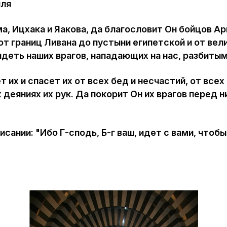
иля
ма, Ицхака и Яакова, да благословит Он бойцов A
т границ Ливана до пустыни египетской и от вели
видеть наших врагов, нападающих на нас, разбит
 их и спасет их от всех бед и несчастий, от всех
деяниях их рук. Да покорит Он их врагов перед н
сании: "Ибо Г-сподь, Б-г ваш, идет с вами, чтоб