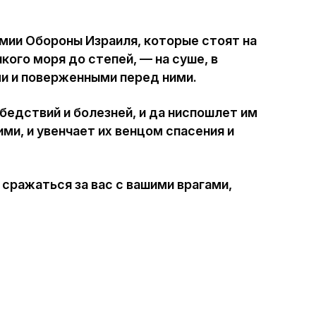
Интернет сайт общины
рмии Обороны Израиля, которые стоят на
кого моря до степей, — на суше, в
Музей «Память еврейского народа в
ыми и поверженными перед ними.
Холокост в Украине»
 бедствий и болезней, и да ниспошлет им
Мемориал памяти жертвам Холокоста
ими, и увенчает их венцом спасения и
Программа реабилитации бывших
заключенных
ы сражаться за вас с вашими врагами,
Газета «Шабат шалом»
Большой брат – большая сестра