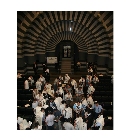
Дополнительны
востей
Сайт общины
Кашрут
ия
Контакты
Бар Мицва
Сервисы
Бат Мицва
Еврейский медицинский центр JMC
Брит Мила
Кошерный супермаркет «Kosher de
Миква
Luxe»
Шаббат
Ресторан RestArt
Мезуза
”Хумус” бар
Тфилин