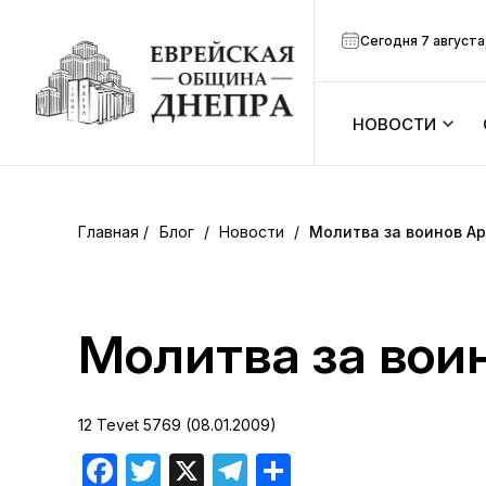
Сегодня 7 августа
НОВОСТИ
ook
Календарь
r
Блог
/
Новости
/
Молитва за воинов А
Анонсы
ram
Зманим
Молитва за вои
вить
Расписание
12 Tevet 5769 (08.01.2009)
Канал Мено
Facebook
Twitter
X
Telegram
Отправить