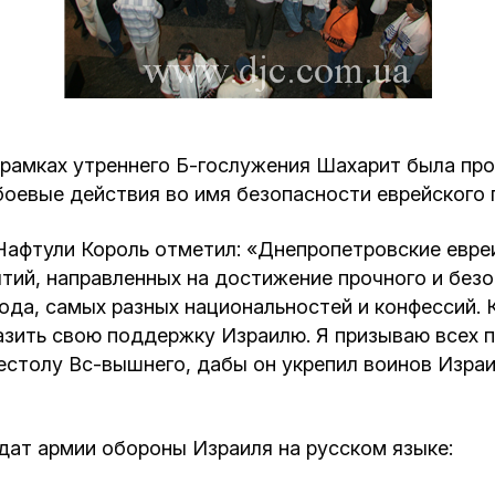
Кафе Молоко и Мед
Смерть и траур
Магазин «Иудаика»
Хевра Кадиша
Гиюр
Мемориальный Комплекс Холокост с
многофункциональным центром Менора
 рамках утреннего Б-гослужения Шахарит была пр
Йорцайт
ГЕТ
оевые действия во имя безопасности еврейского 
База данных еврейского кладбища
Сойферский центр
афтули Король отметил: «Днепропетровские евре
тий, направленных на достижение прочного и безо
да, самых разных национальностей и конфессий. 
ить свою поддержку Израилю. Я призываю всех прий
рестолу Вс-вышнего, дабы он укрепил воинов Изра
дат армии обороны Израиля на русском языке: