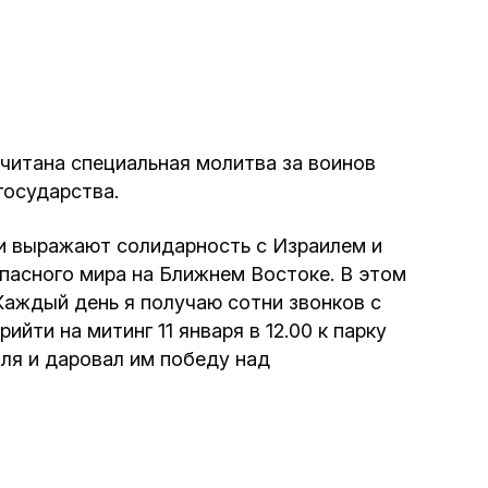
Программа обрезаний
Проведение праздников и фарбренгенов
Медицинская и социальная помощь
фонда «Дов-Бер»
очитана специальная молитва за воинов
государства.
Социальные программы для женщин
и выражают солидарность с Израилем и
фонда «Хана»
пасного мира на Ближнем Востоке. В этом
Каждый день я получаю сотни звонков с
Экстренный гуманитарный фонд спасения
ти на митинг 11 января в 12.00 к парку
жизни
иля и даровал им победу над
Помощь и поддержка рожениц и
беременных женщин и их семей «Шифра и
Пупа»