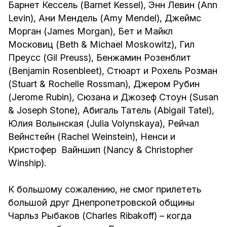
Барнет Кессель (Barnet Kessel), Энн Левин (Ann
Levin), Ани Мендель (Amy Mendel), Джеймс
Морган (James Morgan), Бет и Майкл
Московиц (Beth & Michael Moskowitz), Гил
Преусс (Gil Preuss), Бенжамин Розенблит
(Benjamin Rosenbleet), Стюарт и Рохель Розман
(Stuart & Rochelle Rossman), Джером Рубин
(Jerome Rubin), Сюзана и Джозеф Стоун (Susan
& Joseph Stone), Абигаль Татель (Abigail Tatel),
Юлия Волынская (Julia Volynskaya), Рейчал
Вейнстейн (Rachel Weinstein), Ненси и
Кристофер Вайншип (Nancy & Christopher
Winship).
К большому сожалению, не смог прилететь
большой друг Днепропетровской общины
Чарльз Рыбаков (Charles Ribakoff) – когда