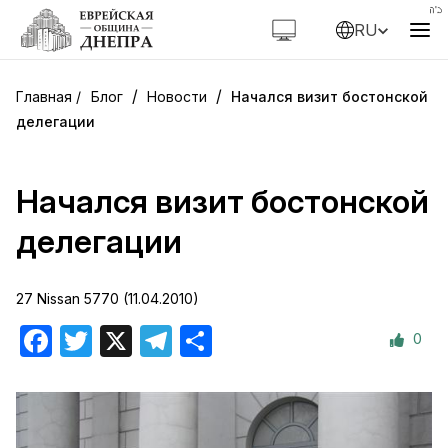
RU
/
/
Блог
Новости
Начался визит бостонской
делегации
Начался визит бостонской
делегации
27 Nissan 5770 (11.04.2010)
0
Facebook
Twitter
X
Telegram
Отправить