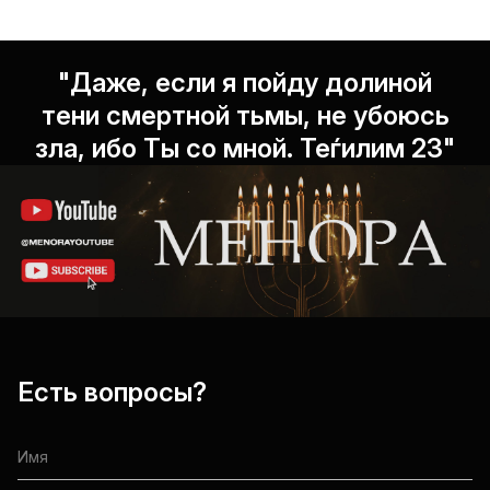
"Даже, если я пойду долиной
тени смертной тьмы, не убоюсь
зла, ибо Ты со мной. Теѓилим 23"
Есть вопросы?