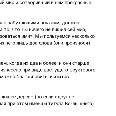
ый мир и сотворивший в нем прекрасные
Интернет сайт общины
вья с набухающими почками, должен
Музей «Память еврейского народа в
 то, что Ты ничего не лишил сей мир,
Холокост в Украине»
ьзоваться ими». Мы пользуемся несколько
з него лишь два слова (они произносят
Мемориал памяти жертвам Холокоста
Программа реабилитации бывших
м, когда их два и более, и они старше
заключенных
роизнесено при виде цветущего фруктового
о можно благословить, испытав
Газета «Шабат шалом»
Большой брат – большая сестра
тающее дерево (но если вдруг не
ная при этом имени и титула Вс-вышнего)