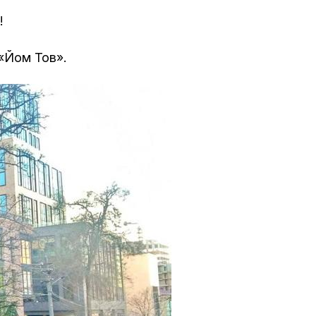
!
«Йом Тов».