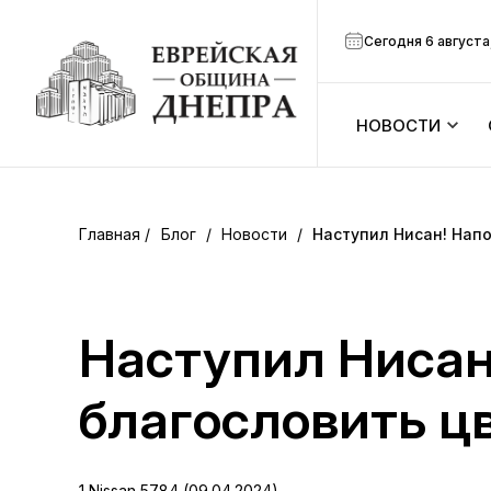
Сегодня 6 августа
НОВОСТИ
ook
Календарь
r
Блог
/
Новости
/
Наступил Нисан! Нап
Анонсы
ram
Зманим
Наступил Нисан
вить
Расписание
благословить ц
Канал Мено
1 Nissan 5784 (09.04.2024)