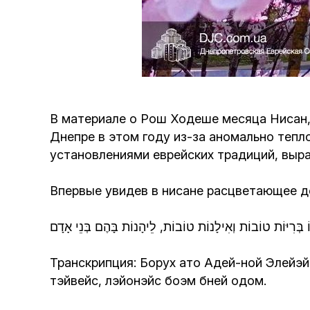
В материале о Рош Ходеше месяца Нисан,
Днепре в этом году из-за аномально тепло
установлениями еврейских традиций, выра
Впервые увидев в нисане расцветающее де
וֹ בְּרִיּוֹת טוֹבוֹת וְאִילָנוֹת טוֹבוֹת, לֵיהָנוֹת בָּהֶם בְּנֵי אָדָם
Транскрипция:
Борух ато Адей-ной Элейэй
тэйвейс, лэйонэйс боэм бней одом.