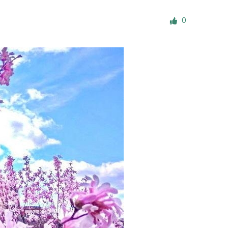
е материалы
0
Дом для пожилых «Бейт Барух»
DJCY-STL
Menorah Community
Пансион для мальчиков «Байт леБаним»
Пансион для девочек «Байт леБанот»
Миква
Хевра Кадиша