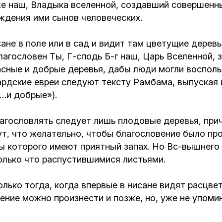
же наш, Владыка вселенной, создавший совершенн
ждения ими сынов человеческих.
сане в поле или в сад и видит там цветущие дере
гословен Ты, Г-сподь Б-г наш, Царь Вселенной, за
асные и добрые деревья, дабы люди могли воспол
рдские евреи следуют тексту Рамбама, выпуская и
…и добрые»).
гословлять следует лишь плодовые деревья, приче
шут, что желательно, чтобы благословение было п
еты которого имеют приятный запах. Но Вс-вышнег
олько что распустившимися листьями.
олько тогда, когда впервые в нисане видят расцве
вение можно произнести и позже, но, уже не упоми