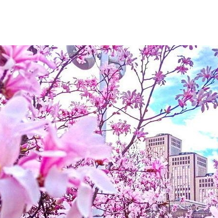
Дополнительны
востей
Сайт общины
Кашрут
ия
Контакты
Бар Мицва
Сервисы
Бат Мицва
Еврейский медицинский центр JMC
Брит Мила
Кошерный супермаркет «Kosher de
Миква
Luxe»
Шаббат
Ресторан RestArt
Мезуза
”Хумус” бар
Тфилин