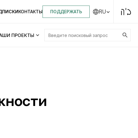
RU
ПОДДЕРЖАТЬ
ОДПИСКИ
КОНТАКТЫ
Search Button
Search
АШИ ПРОЕКТЫ
for:
Центральная синагога «Золотая Роза»
Менора
ity
Еврейский медицинский центр JMC
жности
Днепровский лицей №144 им. Леви
ей №144 им. Леви
Ицхака Шнеерсона
на
Детские садики и ясли
и ясли