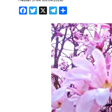
Хроника но
Facebook
Twitter
X
Telegram
Отправить
Дни рожден