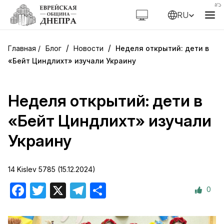
RU
/
/
Блог
Новости
Неделя открытий: дети в
«Бейт Циндлихт» изучали Украину
Неделя открытий: дети в
«Бейт Циндлихт» изучали
Украину
14 Kislev 5785 (15.12.2024)
0
Facebook
Twitter
X
Telegram
Отправить