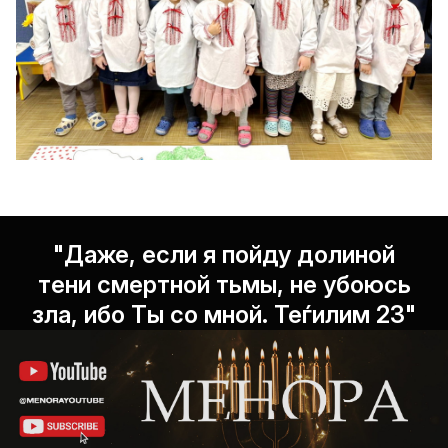
"Даже, если я пойду долиной
тени смертной тьмы, не убоюсь
зла, ибо Ты со мной. Теѓилим 23"