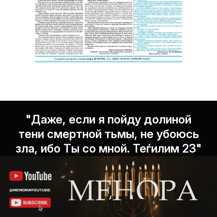
"Даже, если я пойду долиной
тени смертной тьмы, не убоюсь
зла, ибо Ты со мной. Теѓилим 23"