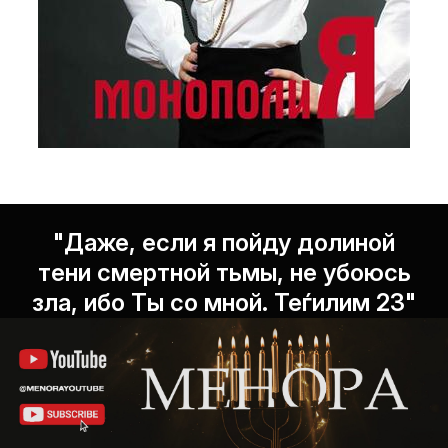
"Даже, если я пойду долиной
тени смертной тьмы, не убоюсь
зла, ибо Ты со мной. Теѓилим 23"