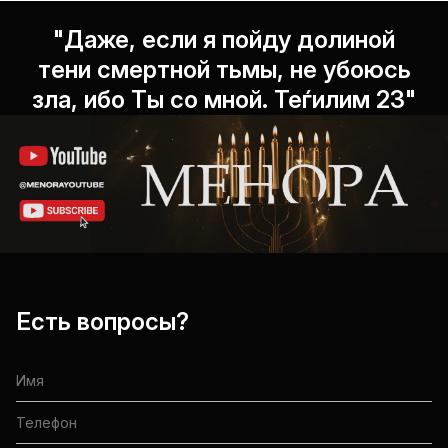
"Даже, если я пойду долиной
тени смертной тьмы, не убоюсь
зла, ибо Ты со мной. Теѓилим 23"
Есть вопросы?