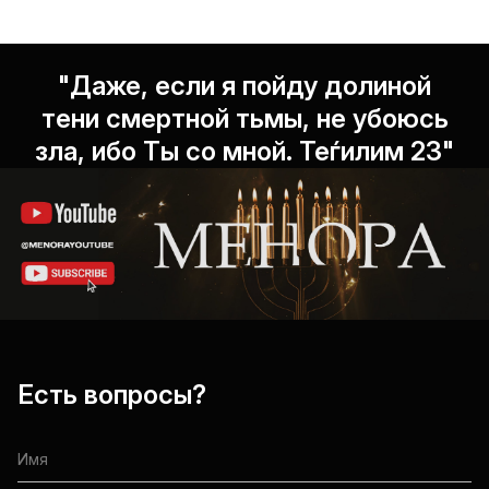
"Даже, если я пойду долиной
тени смертной тьмы, не убоюсь
зла, ибо Ты со мной. Теѓилим 23"
Есть вопросы?