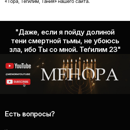
«Тора, Тегилим, Тания» нашего сайта.
"Даже, если я пойду долиной
тени смертной тьмы, не убоюсь
зла, ибо Ты со мной. Теѓилим 23"
Есть вопросы?