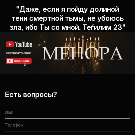
"Даже, если я пойду долиной
тени смертной тьмы, не убоюсь
зла, ибо Ты со мной. Теѓилим 23"
Есть вопросы?