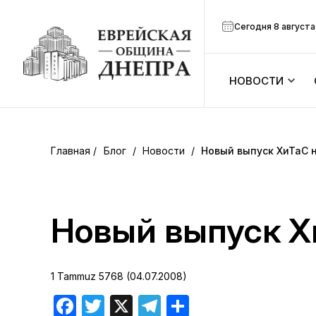
Сегодня 8 августа
НОВОСТИ
ook
Календарь
r
Блог
/
Новости
/
Новый выпуск ХиТаС 
Анонсы
ram
Зманим
Новый выпуск Х
вить
Расписание
1 Tammuz 5768 (04.07.2008)
Канал Мено
Facebook
Twitter
X
Telegram
Отправить