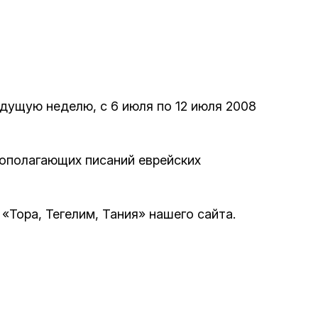
Программа обрезаний
Проведение праздников и фарбренгенов
Медицинская и социальная помощь
фонда «Дов-Бер»
удущую неделю, с 6 июля по 12 июля 2008
Социальные программы для женщин
вополагающих писаний еврейских
фонда «Хана»
Экстренный гуманитарный фонд спасения
«Тора, Тегелим, Тания» нашего сайта.
жизни
Помощь и поддержка рожениц и
беременных женщин и их семей «Шифра и
Пупа»