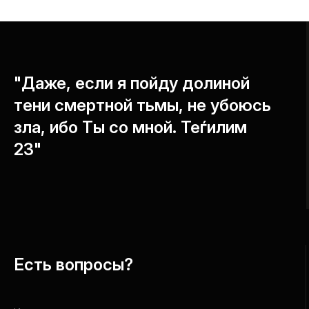
"Даже, если я пойду долиной
тени смертной тьмы, не убоюсь
зла, ибо Ты со мной. Теѓилим
23"
Есть вопросы?