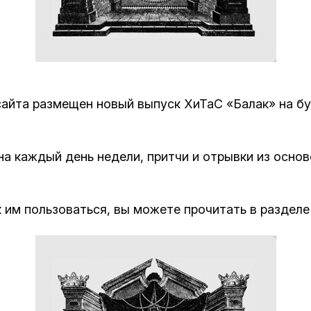
Кафе Молоко и Мед
Смерть и траур
Магазин «Иудаика»
Хевра Кадиша
Гиюр
Мемориальный Комплекс Холокост с
многофункциональным центром Менора
 сайта размещен новый выпуск ХиТаС «Балак» на б
Йорцайт
ГЕТ
База данных еврейского кладбища
Сойферский центр
на каждый день недели, притчи и отрывки из осно
 им пользоваться, вы можете прочитать в разделе 