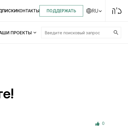
RU
ПОДДЕРЖАТЬ
ОДПИСКИ
КОНТАКТЫ
Search Button
Search
АШИ ПРОЕКТЫ
for:
Центральная синагога «Золотая Роза»
Менора
ity
Еврейский медицинский центр JMC
е!
Днепровский лицей №144 им. Леви
ей №144 им. Леви
Ицхака Шнеерсона
на
0
Детские садики и ясли
и ясли