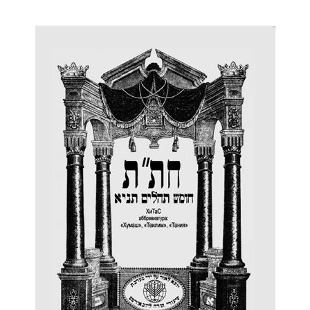
Дополнительны
востей
Сайт общины
Кашрут
ия
Контакты
Бар Мицва
Сервисы
Бат Мицва
Еврейский медицинский центр JMC
Брит Мила
Кошерный супермаркет «Kosher de
Миква
Luxe»
Шаббат
Ресторан RestArt
Мезуза
”Хумус” бар
Тфилин