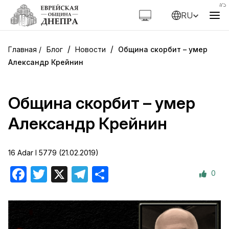
RU
/
/
Блог
Новости
Община скорбит – умер
Александр Крейнин
Община скорбит – умер
Александр Крейнин
16 Adar I 5779 (21.02.2019)
0
Facebook
Twitter
X
Telegram
Отправить